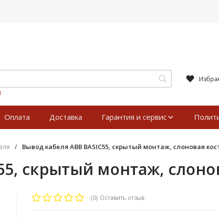
Избра
я
Оплата
Доставка
Гарантия и сервис
Полит
еля
/
Вывод кабеля ABB BASIC55, скрытый монтаж, слоновая кость
5, скрытый монтаж, слонова
(0)
Оставить отзыв