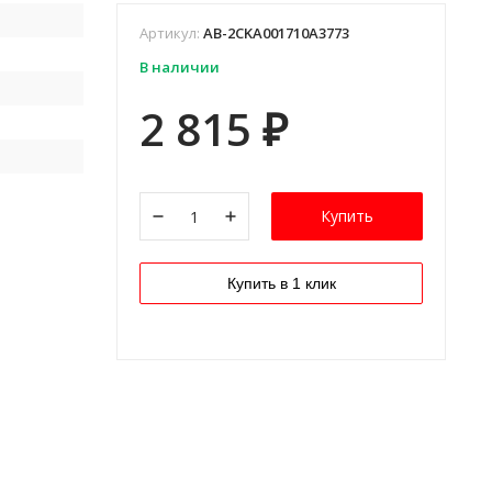
Артикул:
AB-2CKA001710A3773
В наличии
2 815
₽
Купить
Купить в 1 клик