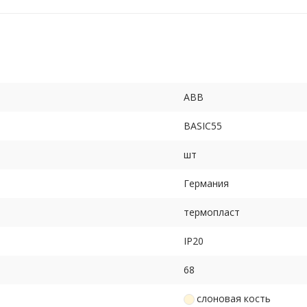
ABB
BASIC55
шт
Германия
термопласт
IP20
68
слоновая кость