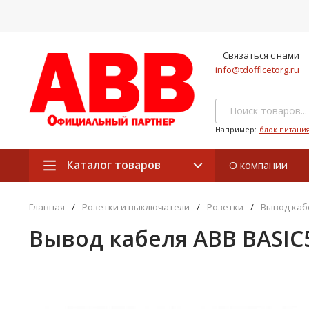
Связаться с нами
info@tdofficetorg.ru
Например:
блок питани
Каталог товаров
О компании
Главная
/
Розетки и выключатели
/
Розетки
/
Вывод каб
Вывод кабеля ABB BASIC5