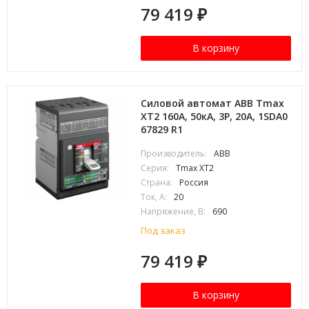
79 419
₽
В корзину
Силовой автомат ABB Tmax
XT2 160А, 50кА, 3P, 20А, 1SDA0
67829 R1
Производитель:
ABB
Серия:
Tmax XT2
Страна:
Россия
Ток, А:
20
Напряжение, В:
690
Под заказ
79 419
₽
В корзину