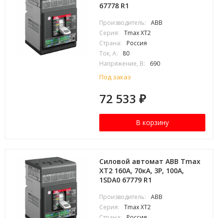
67778 R1
Производитель:
ABB
Серия:
Tmax XT2
Страна:
Россия
Ток, А:
80
Напряжение, В:
690
Под заказ
72 533
₽
В корзину
Силовой автомат ABB Tmax
XT2 160А, 70кА, 3P, 100А,
1SDA0 67779 R1
Производитель:
ABB
Серия:
Tmax XT2
Страна:
Россия