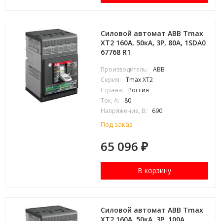
Силовой автомат ABB Tmax
XT2 160А, 50кА, 3P, 80А, 1SDA0
67768 R1
Производитель:
ABB
Серия:
Tmax XT2
Страна:
Россия
Ток, А:
80
Напряжение, В:
690
Под заказ
65 096
₽
В корзину
Силовой автомат ABB Tmax
XT2 160А, 50кА, 3P, 100А,