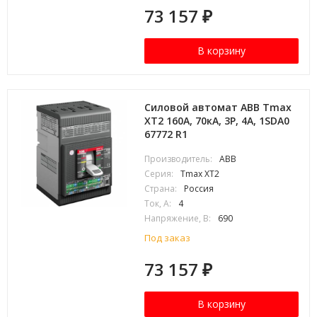
73 157
₽
В корзину
Силовой автомат ABB Tmax
XT2 160А, 70кА, 3P, 4А, 1SDA0
67772 R1
Производитель:
ABB
Серия:
Tmax XT2
Страна:
Россия
Ток, А:
4
Напряжение, В:
690
Под заказ
73 157
₽
В корзину