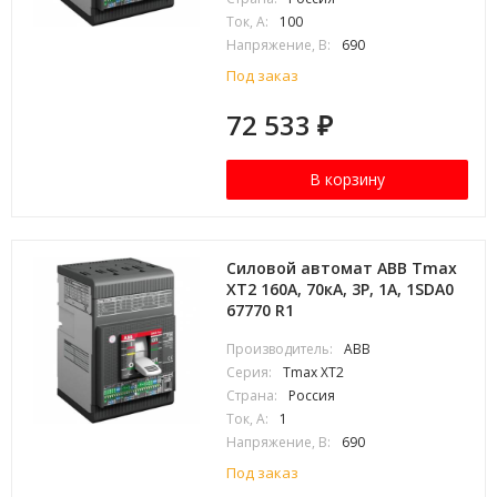
Ток, А:
100
Напряжение, В:
690
Под заказ
72 533
₽
В корзину
Силовой автомат ABB Tmax
XT2 160А, 70кА, 3P, 1А, 1SDA0
67770 R1
Производитель:
ABB
Серия:
Tmax XT2
Страна:
Россия
Ток, А:
1
Напряжение, В:
690
Под заказ