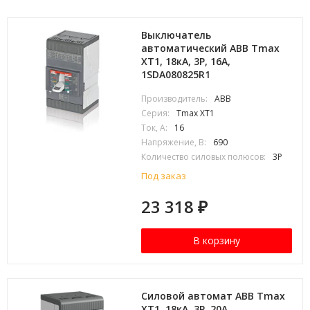
Выключатель
автоматический ABB Tmax
XT1, 18кА, 3P, 16А,
1SDA080825R1
Производитель:
ABB
Серия:
Tmax XT1
Ток, А:
16
Напряжение, В:
690
Количество силовых полюсов:
3P
Под заказ
23 318
₽
В корзину
Силовой автомат ABB Tmax
XT1, 18кА, 3P, 20А,