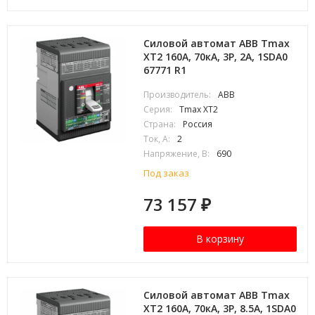
Силовой автомат ABB Tmax
XT2 160А, 70кА, 3P, 2А, 1SDA0
67771 R1
Производитель:
ABB
Серия:
Tmax XT2
Страна:
Россия
Ток, А:
2
Напряжение, В:
690
Под заказ
73 157
₽
В корзину
Силовой автомат ABB Tmax
XT2 160А, 70кА, 3P, 8.5А, 1SDA0