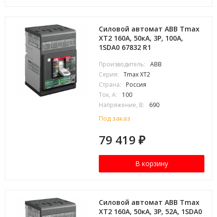
Силовой автомат ABB Tmax
XT2 160А, 50кА, 3P, 100А,
1SDA0 67832 R1
Производитель:
ABB
Серия:
Tmax XT2
Страна:
Россия
Ток, А:
100
Напряжение, В:
690
Под заказ
79 419
₽
В корзину
Силовой автомат ABB Tmax
XT2 160А, 50кА, 3P, 52А, 1SDA0