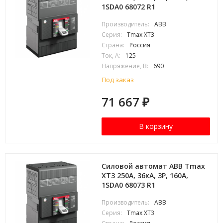
1SDA0 68072 R1
Производитель:
ABB
Серия:
Tmax XT3
Страна:
Россия
Ток, А:
125
Напряжение, В:
690
Под заказ
71 667
₽
В корзину
Силовой автомат ABB Tmax
XT3 250А, 36кА, 3P, 160А,
1SDA0 68073 R1
Производитель:
ABB
Серия:
Tmax XT3