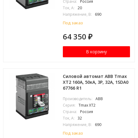
Страна:
Россия
Ток, А:
20
Напряжение, В:
690
Под заказ
64 350
₽
В корзину
Силовой автомат ABB Tmax
XT2 160А, 50кА, 3P, 32А, 1SDA0
67766 R1
Производитель:
ABB
Серия:
Tmax XT2
Страна:
Россия
Ток, А:
32
Напряжение, В:
690
Под заказ