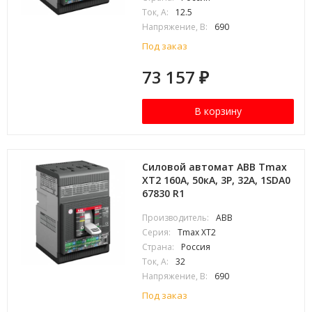
Ток, А:
12.5
Напряжение, В:
690
Под заказ
73 157
₽
В корзину
Силовой автомат ABB Tmax
XT2 160А, 50кА, 3P, 32А, 1SDA0
67830 R1
Производитель:
ABB
Серия:
Tmax XT2
Страна:
Россия
Ток, А:
32
Напряжение, В:
690
Под заказ