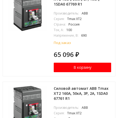
1SDA0 67769 R1
Производитель:
ABB
Серия:
Tmax XT2
Страна:
Россия
Ток, А:
100
Напряжение, В:
690
Под заказ
65 096
₽
В корзину
Силовой автомат ABB Tmax
XT2 160А, 50кА, 3P, 2А, 1SDA0
67761 R1
Производитель:
ABB
Серия:
Tmax XT2