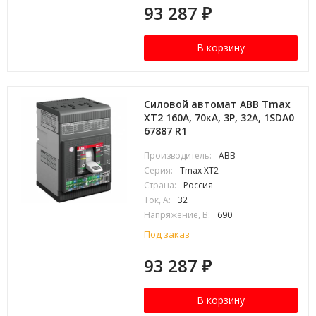
93 287
₽
В корзину
Силовой автомат ABB Tmax
XT2 160А, 70кА, 3P, 32А, 1SDA0
67887 R1
Производитель:
ABB
Серия:
Tmax XT2
Страна:
Россия
Ток, А:
32
Напряжение, В:
690
Под заказ
93 287
₽
В корзину