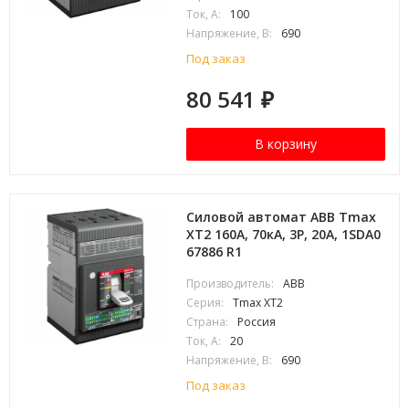
Ток, А:
100
Напряжение, В:
690
Под заказ
80 541
₽
В корзину
Силовой автомат ABB Tmax
XT2 160А, 70кА, 3P, 20А, 1SDA0
67886 R1
Производитель:
ABB
Серия:
Tmax XT2
Страна:
Россия
Ток, А:
20
Напряжение, В:
690
Под заказ