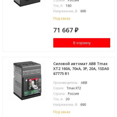
Страна:
Россия
Ток, А:
160
Напряжение, В:
690
Под заказ
71 667
₽
В корзину
Силовой автомат ABB Tmax
XT2 160А, 70кА, 3P, 20А, 1SDA0
67775 R1
Производитель:
ABB
Серия:
Tmax XT2
Страна:
Россия
Ток, А:
20
Напряжение, В:
690
Под заказ