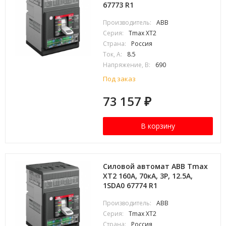
67773 R1
Производитель:
ABB
Серия:
Tmax XT2
Страна:
Россия
Ток, А:
8.5
Напряжение, В:
690
Под заказ
73 157
₽
В корзину
Силовой автомат ABB Tmax
XT2 160А, 70кА, 3P, 12.5А,
1SDA0 67774 R1
Производитель:
ABB
Серия:
Tmax XT2
Страна:
Россия