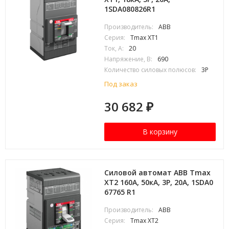
1SDA080826R1
Производитель:
ABB
Серия:
Tmax XT1
Ток, А:
20
Напряжение, В:
690
Количество силовых полюсов:
3P
Под заказ
30 682
₽
В корзину
Силовой автомат ABB Tmax
XT2 160А, 50кА, 3P, 20А, 1SDA0
67765 R1
Производитель:
ABB
Серия:
Tmax XT2