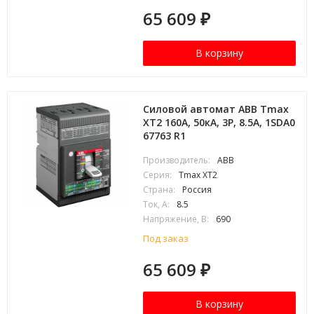
65 609
₽
В корзину
Силовой автомат ABB Tmax
XT2 160А, 50кА, 3P, 8.5А, 1SDA0
67763 R1
Производитель:
ABB
Серия:
Tmax XT2
Страна:
Россия
Ток, А:
8.5
Напряжение, В:
690
Под заказ
65 609
₽
В корзину