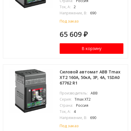
Страна:
Россия
Ток, А:
2
Напряжение, В:
690
Под заказ
65 609
₽
В корзину
Силовой автомат ABB Tmax
XT2 160А, 50кА, 3P, 4А, 1SDA0
67762 R1
Производитель:
ABB
Серия:
Tmax XT2
Страна:
Россия
Ток, А:
4
Напряжение, В:
690
Под заказ