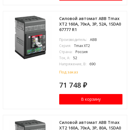
Силовой автомат ABB Tmax
XT2 160А, 70кА, 3P, 52А, 1SDA0
67777 R1
Производитель:
ABB
Серия:
Tmax XT2
Страна:
Россия
Ток, А:
52
Напряжение, В:
690
Под заказ
71 748
₽
В корзину
Силовой автомат ABB Tmax
XT2 160А, 70кА, 3P, 80А, 1SDA0