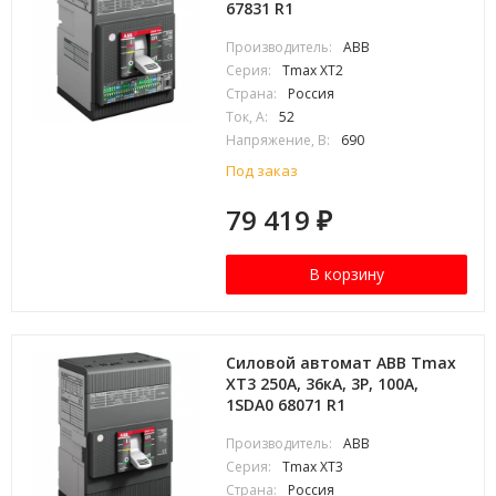
67831 R1
Производитель:
ABB
Серия:
Tmax XT2
Страна:
Россия
Ток, А:
52
Напряжение, В:
690
Под заказ
79 419
₽
В корзину
Силовой автомат ABB Tmax
XT3 250А, 36кА, 3P, 100А,
1SDA0 68071 R1
Производитель:
ABB
Серия:
Tmax XT3
Страна:
Россия