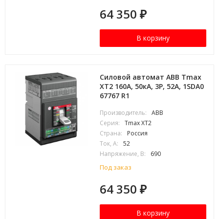
64 350
₽
В корзину
Силовой автомат ABB Tmax
XT2 160А, 50кА, 3P, 52А, 1SDA0
67767 R1
Производитель:
ABB
Серия:
Tmax XT2
Страна:
Россия
Ток, А:
52
Напряжение, В:
690
Под заказ
64 350
₽
В корзину