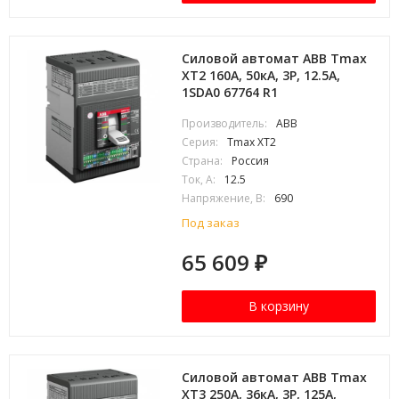
Силовой автомат ABB Tmax
XT2 160А, 50кА, 3P, 12.5А,
1SDA0 67764 R1
Производитель:
ABB
Серия:
Tmax XT2
Страна:
Россия
Ток, А:
12.5
Напряжение, В:
690
Под заказ
65 609
₽
В корзину
Силовой автомат ABB Tmax
XT3 250А, 36кА, 3P, 125А,