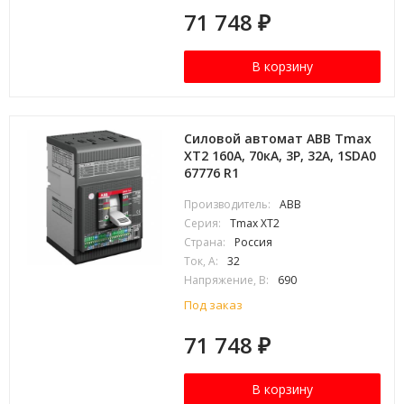
71 748
₽
В корзину
Силовой автомат ABB Tmax
XT2 160А, 70кА, 3P, 32А, 1SDA0
67776 R1
Производитель:
ABB
Серия:
Tmax XT2
Страна:
Россия
Ток, А:
32
Напряжение, В:
690
Под заказ
71 748
₽
В корзину