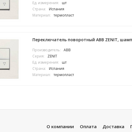
Ед. измерения:
шт
Страна:
Испания
Материал:
термопласт
Переключатель поворотный ABB ZENIT, шампа
Производитель:
ABB
Серия:
ZENIT
Ед. измерения:
шт
Страна:
Испания
Материал:
термопласт
О компании
Оплата
Доставка