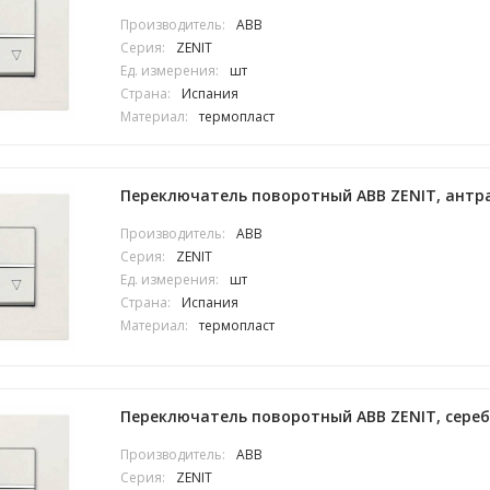
Производитель:
ABB
Серия:
ZENIT
Ед. измерения:
шт
Страна:
Испания
Материал:
термопласт
Переключатель поворотный ABB ZENIT, антра
Производитель:
ABB
Серия:
ZENIT
Ед. измерения:
шт
Страна:
Испания
Материал:
термопласт
Переключатель поворотный ABB ZENIT, серебр
Производитель:
ABB
Серия:
ZENIT