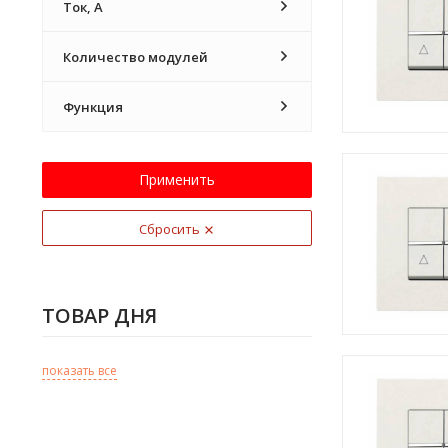
Ток, А
Количество модулей
Функция
Применить
Сбросить
ТОВАР ДНЯ
показать все