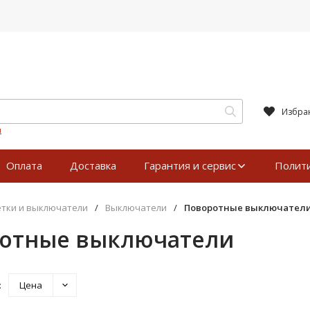
Избра
я
Оплата
Доставка
Гарантия и сервис
Полит
етки и выключатели
/
Выключатели
/
Поворотные выключател
отные выключатели
:
Цена