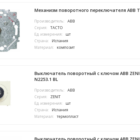
Механизм поворотного переключателя ABB T
Производитель:
ABB
Серия:
TACTO
Ед. измерения:
шт
Страна:
Испания
Материал:
композит
Выключатель поворотный с ключом ABB ZENI
N2253.1 BL
Производитель:
ABB
Серия:
ZENIT
Ед. измерения:
шт
Страна:
Испания
Материал:
термопласт
Выключатель поворотный с ключом ABB ZENI