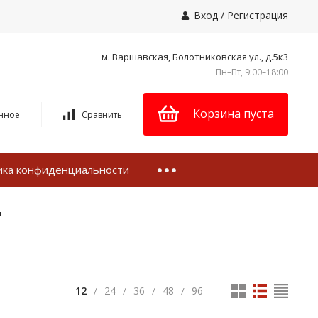
Вход
/
Регистрация
м. Варшавская, Болотниковская ул., д.5к3
Пн–Пт, 9:00–18:00
Корзина пуста
нное
Сравнить
ика конфиденциальности
и
12
24
36
48
96
/
/
/
/