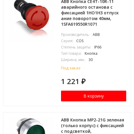
ABB Кнопка CE4T-10R-11
аварийного останова с
фиксацией 1НО1НЗ отпуск
ание поворотом 40мм,
1SFA619550R1071
Производитель:
ABB
Серия:
COS
Степень защиты:
IP66
Тип товара:
Кнопка
Ширина, мм.:
30
Под заказ
1 221
₽
В корзину
ABB Кнопка MP2-21G зеленая
(только корпус) с фиксацией
с подсветкой,