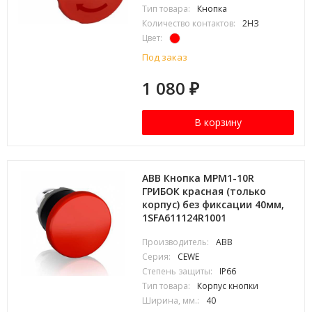
Тип товара:
Кнопка
Количество контактов:
2НЗ
Цвет:
Под заказ
1 080
₽
В корзину
ABB Кнопка MPM1-10R
ГРИБОК красная (только
корпус) без фиксации 40мм,
1SFA611124R1001
Производитель:
ABB
Серия:
CEWE
Степень защиты:
IP66
Тип товара:
Корпус кнопки
Ширина, мм.:
40