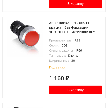
В корзину
ABB Кнопка CP1-30R-11
красная без фиксации
1НО+1HЗ, 1SFA619100R3071
Производитель:
ABB
Серия:
COS
Степень защиты:
IP66
Тип товара:
Кнопка
Ширина, мм.:
30
Под заказ
1 160
₽
В корзину