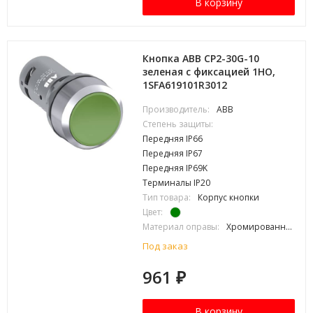
В корзину
Кнопка ABB CP2-30G-10
зеленая с фиксацией 1HO,
1SFA619101R3012
Производитель:
ABB
Степень защиты:
Передняя IP66
Передняя IP67
Передняя IP69K
Терминалы IP20
Тип товара:
Корпус кнопки
Цвет:
Материал оправы:
Хромированный металл
Под заказ
961
₽
В корзину