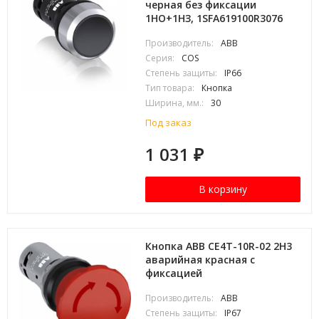
черная без фиксации
1НО+1HЗ, 1SFA619100R3076
Производитель:
ABB
Серия:
COS
Степень защиты:
IP66
Тип товара:
Кнопка
Ширина, мм.:
30
Под заказ
1 031
₽
В корзину
Кнопка ABB CE4T-10R-02 2H3
аварийная красная с
фиксацией
Производитель:
ABB
Степень защиты:
IP67