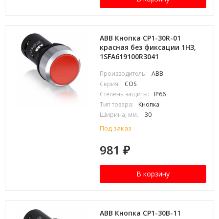
ABB Кнопка CP1-30R-01
красная без фиксации 1HЗ,
1SFA619100R3041
Производитель:
ABB
Серия:
COS
Степень защиты:
IP66
Тип товара:
Кнопка
Ширина, мм.:
30
Под заказ
981
₽
В корзину
ABB Кнопка CP1-30B-11