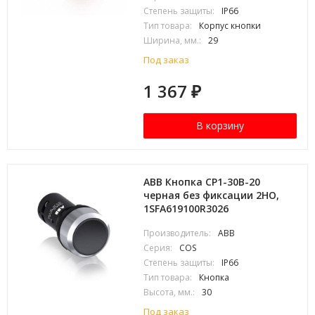
Степень защиты:
IP66
Тип товара:
Корпус кнопки
Ширина, мм.:
29
Под заказ
1 367
₽
В корзину
ABB Кнопка CP1-30B-20
черная без фиксации 2HO,
1SFA619100R3026
Производитель:
ABB
Серия:
COS
Степень защиты:
IP66
Тип товара:
Кнопка
Высота, мм.:
30
Под заказ