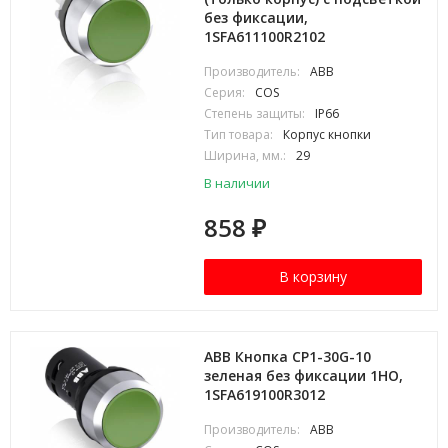
без фиксации,
1SFA611100R2102
Производитель:
ABB
Серия:
COS
Степень защиты:
IP66
Тип товара:
Корпус кнопки
Ширина, мм.:
29
В наличии
858
₽
В корзину
ABB Кнопка CP1-30G-10
зеленая без фиксации 1HO,
1SFA619100R3012
Производитель:
ABB