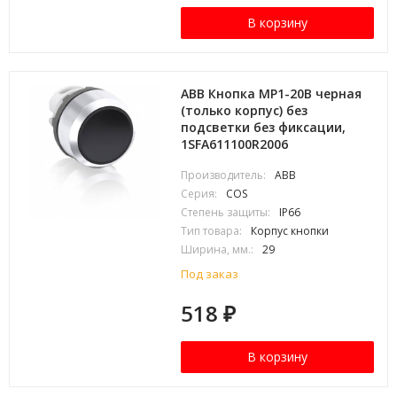
В корзину
ABB Кнопка MP1-20B черная
(только корпус) без
подсветки без фиксации,
1SFA611100R2006
Производитель:
ABB
Серия:
COS
Степень защиты:
IP66
Тип товара:
Корпус кнопки
Ширина, мм.:
29
Под заказ
518
₽
В корзину