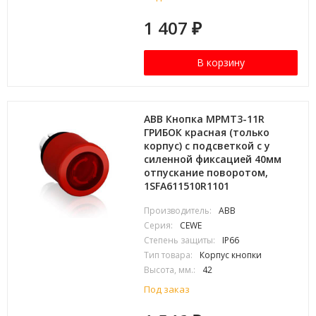
1 407
₽
В корзину
ABB Кнопка MPMT3-11R
ГРИБОК красная (только
корпус) с подсветкой с у
силенной фиксацией 40мм
отпускание поворотом,
1SFA611510R1101
Производитель:
ABB
Серия:
CEWE
Степень защиты:
IP66
Тип товара:
Корпус кнопки
Высота, мм.:
42
Под заказ