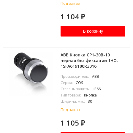
Под заказ
1 104
₽
В корзину
ABB Кнопка CP1-30B-10
черная без фиксации 1HO,
1SFA619100R3016
Производитель:
ABB
Серия:
COS
Степень защиты:
IP66
Тип товара:
Кнопка
Ширина, мм.:
30
Под заказ
1 105
₽