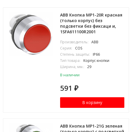
ABB Кнопка MP1-20R красная
(только корпус) без
подсветки без фиксаци и,
1SFA611100R2001
Производитель:
ABB
Серия:
COS
Степень защиты:
IP66
Тип товара:
Корпус кнопки
Ширина, мм.:
29
В наличии
591
₽
В корзину
ABB Кнопка MP1-21G зеленая
(только корпус) с подсветкой