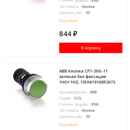
Степень защиты:
IP69
Тип товара:
Кнопка
Ширина, мм.:
30
Под заказ
844
₽
В корзину
ABB Кнопка CP1-30G-11
зеленая без фиксации
1НО+1HЗ, 1SFA619100R3072
Производитель:
ABB
Серия:
COS
Степень защиты:
IP66
Тип товара:
Кнопка
Ширина, мм.:
30
Под заказ