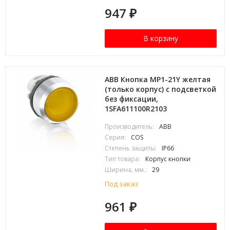
947
₽
В корзину
ABB Кнопка MP1-21Y желтая
(только корпус) с подсветкой
без фиксации,
1SFA611100R2103
Производитель:
ABB
Серия:
COS
Степень защиты:
IP66
Тип товара:
Корпус кнопки
Ширина, мм.:
29
Под заказ
961
₽