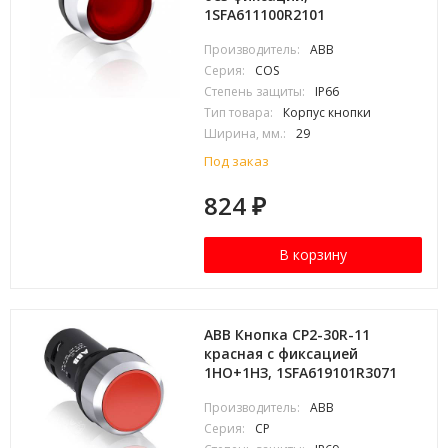
1SFA611100R2101
Производитель:
ABB
Серия:
COS
Степень защиты:
IP66
Тип товара:
Корпус кнопки
Ширина, мм.:
29
Под заказ
824
₽
В корзину
ABB Кнопка CP2-30R-11
красная с фиксацией
1НО+1HЗ, 1SFA619101R3071
Производитель:
ABB
Серия:
CP