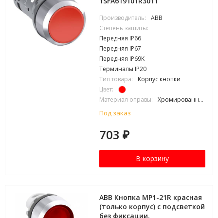
1SFA619101R3011
Производитель:
ABB
Степень защиты:
Передняя IP66
Передняя IP67
Передняя IP69K
Терминалы IP20
Тип товара:
Корпус кнопки
Цвет:
Материал оправы:
Хромированный металл
Под заказ
703
₽
В корзину
ABB Кнопка MP1-21R красная
(только корпус) с подсветкой
без фиксации,