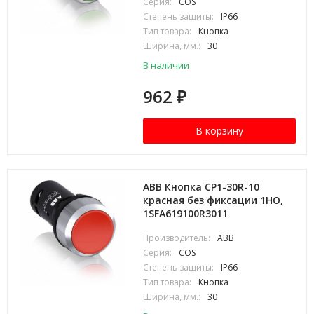
Серия:
COS
Степень защиты:
IP66
Тип товара:
Кнопка
Ширина, мм.:
30
В наличии
962
₽
В корзину
ABB Кнопка CP1-30R-10
красная без фиксации 1HO,
1SFA619100R3011
Производитель:
ABB
Серия:
COS
Степень защиты:
IP66
Тип товара:
Кнопка
Ширина, мм.:
30