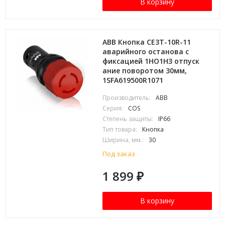
В корзину
ABB Кнопка CE3T-10R-11
аварийного останова с
фиксацией 1НО1НЗ отпуск
ание поворотом 30мм,
1SFA619500R1071
Производитель:
ABB
Серия:
COS
Степень защиты:
IP66
Тип товара:
Кнопка
Ширина, мм.:
30
Под заказ
1 899
₽
В корзину