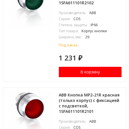
1SFA611101R2102
Производитель:
ABB
Серия:
COS
Степень защиты:
IP66
Тип товара:
Корпус кнопки
Ширина, мм.:
29
Под заказ
1 231
₽
В корзину
ABB Кнопка MP2-21R красная
(только корпус) с фиксацией
с подсветкой,
1SFA611101R2101
Производитель:
ABB
Серия:
COS