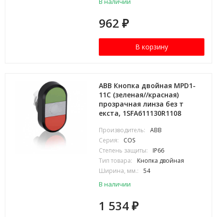
В наличии
962
₽
В корзину
ABB Кнопка двойная MPD1-
11С (зеленая//красная)
прозрачная линза без т
екста, 1SFA611130R1108
Производитель:
ABB
Серия:
COS
Степень защиты:
IP66
Тип товара:
Кнопка двойная
Ширина, мм.:
54
В наличии
1 534
₽