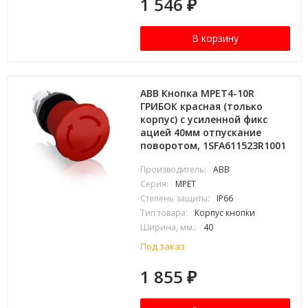
1 546
₽
В корзину
ABB Кнопка MPET4-10R
ГРИБОК красная (только
корпус) с усиленной фикс
ацией 40мм отпускание
поворотом, 1SFA611523R1001
Производитель:
ABB
Серия:
MPET
Степень защиты:
IP66
Тип товара:
Корпус кнопки
Ширина, мм.:
40
Под заказ
1 855
₽