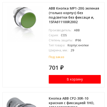
ABB Кнопка MP1-20G зеленая
(только корпус) без
подсветки без фиксаци и,
1SFA611100R2002
Производитель:
ABB
Серия:
COS
Степень защиты:
IP66
Тип товара:
Корпус кнопки
Ширина, мм.:
29
Под заказ
701
₽
В корзину
Кнопка ABB CP2-30R-10
красная с фиксацией 1HO,