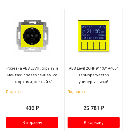
Розетка ABB LEVIT, скрытый
ABB Levit 2CHH911031A4064
монтаж, с заземлением, со
Терморегулятор
шторками, желтый //
универсальный
дымчатый черный, 5520H-
программируемый жёлтый
Под заказ
Под заказ
A03457 64W
// дымчатый чёрный,
3292H-A10301 64
436
25 781
₽
₽
В корзину
В корзину