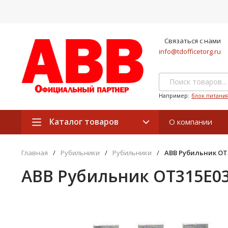
Связаться с нами
info@tdofficetorg.ru
Например:
блок питани
Каталог товаров
О компании
Главная
/
Рубильники
/
Рубильники
/
ABB Рубильник OT3
ABB Рубильник OT315E03