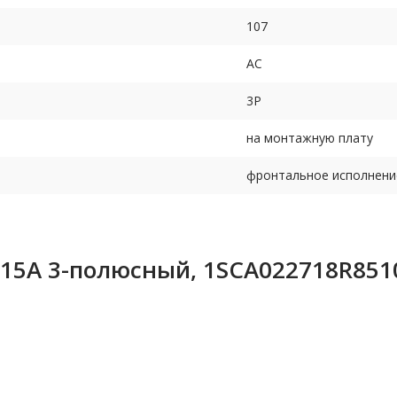
107
AC
3P
на монтажную плату
фронтальное исполнени
315А 3-полюсный, 1SCA022718R851