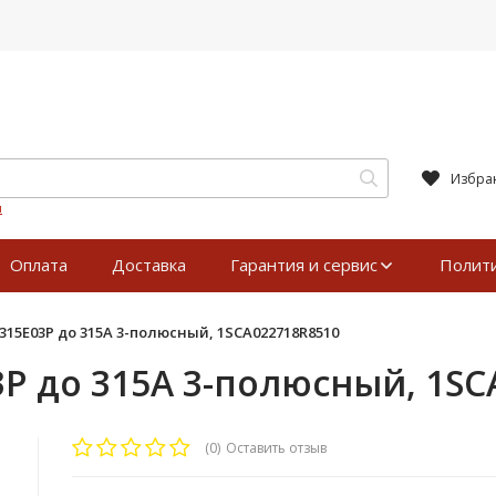
Избра
я
Оплата
Доставка
Гарантия и сервис
Полит
15E03P до 315А 3-полюсный, 1SCA022718R8510
P до 315А 3-полюсный, 1SC
(0)
Оставить отзыв