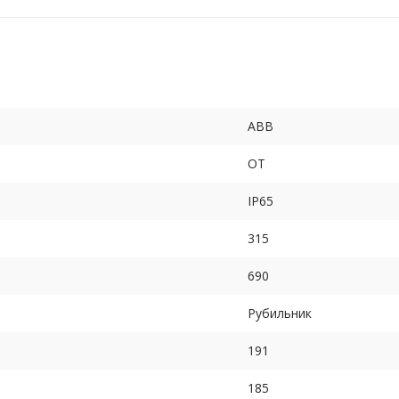
ABB
OT
IP65
315
690
Рубильник
191
185