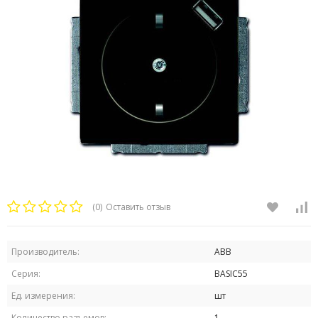
(0)
Оставить отзыв
Производитель:
ABB
Серия:
BASIC55
Ед. измерения:
шт
Количество разъемов:
1