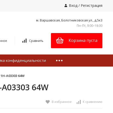
Вход
/
Регистрация
м. Варшавская, Болотниковская ул., д.5к3
Пн–Пт, 9:00–18:00
Корзина пуста
нное
Сравнить
ика конфиденциальности
11H-A03303 64W
-A03303 64W
В избранное
К сравнению