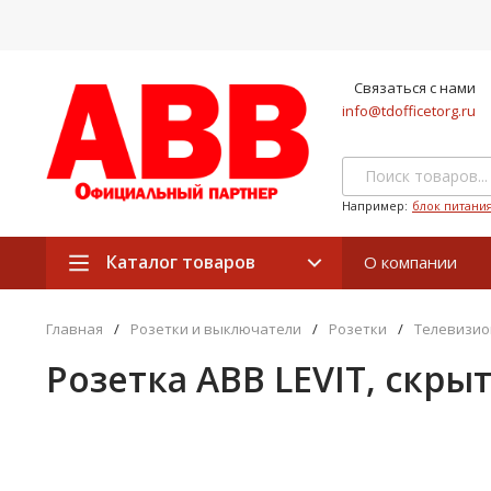
Связаться с нами
info@tdofficetorg.ru
Например:
блок питани
Каталог товаров
О компании
Главная
/
Розетки и выключатели
/
Розетки
/
Телевизио
Розетка ABB LEVIT, скр