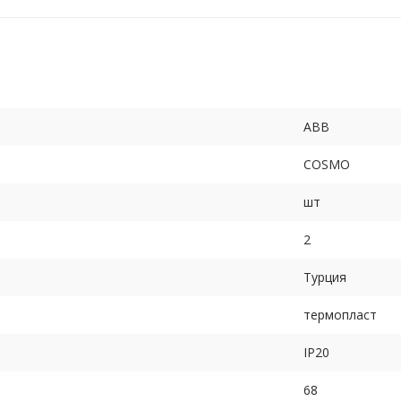
ABB
COSMO
шт
2
Турция
термопласт
IP20
68