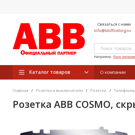
Связаться с нами
info@tdofficetorg.ru
Например:
блок питани
Каталог товаров
О компании
Главная
/
Розетки и выключатели
/
Розетки
/
Телефонны
Розетка ABB COSMO, скр