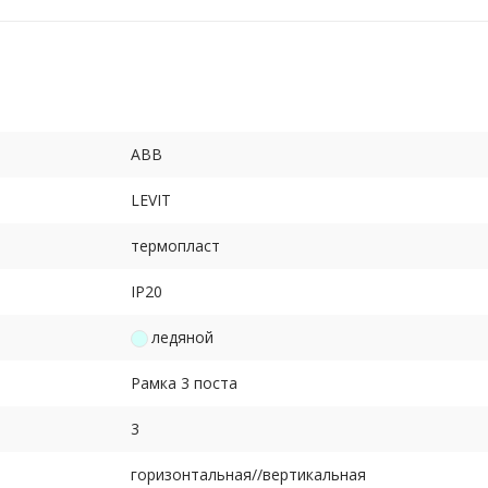
ABB
LEVIT
термопласт
IP20
ледяной
Рамка 3 поста
3
горизонтальная//вертикальная