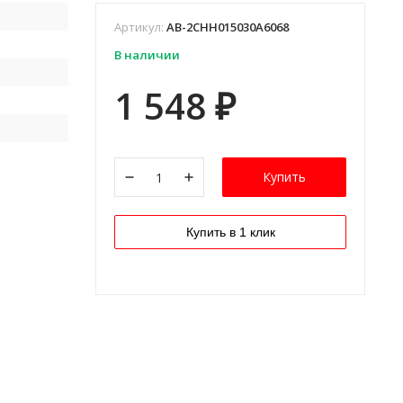
Артикул:
AB-2CHH015030A6068
В наличии
1 548
₽
Купить
Купить в 1 клик