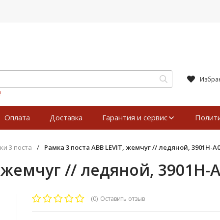
Избра
я
Оплата
Доставка
Гарантия и сервис
Полит
ки 3 поста
/
Рамка 3 поста ABB LEVIT, жемчуг // ледяной, 3901H-A
, жемчуг // ледяной, 3901H-
(0)
Оставить отзыв