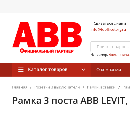
Связаться с нами
info@tdofficetorg.ru
Например:
блок питани
Каталог товаров
О компании
Главная
/
Розетки и выключатели
/
Рамки, вставки
/
Рам
Рамка 3 поста ABB LEVIT