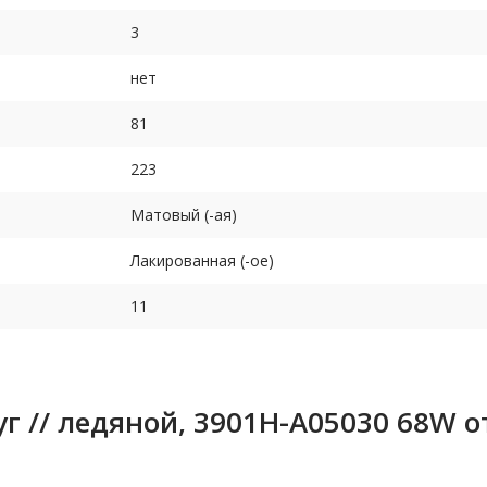
3
нет
81
223
Матовый (-ая)
Лакированная (-ое)
11
уг // ледяной, 3901H-A05030 68W 