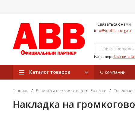
Связаться с нами
info@tdofficetorg.ru
Например:
блок питани
Каталог товаров
О компании
Главная
/
Розетки и выключатели
/
Розетки
/
Телевизио
Накладка на громкогово