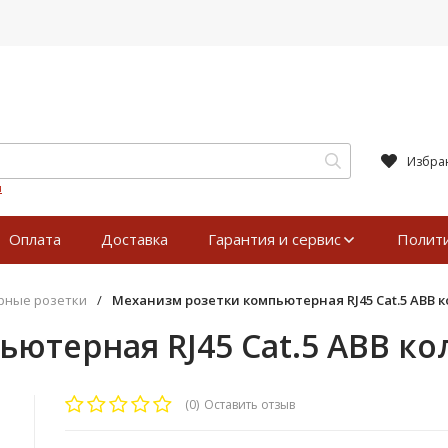
Избра
я
Оплата
Доставка
Гарантия и сервис
Полит
рные розетки
/
Механизм розетки компьютерная RJ45 Cat.5 ABB ко
ютерная RJ45 Cat.5 ABB кол
(0)
Оставить отзыв