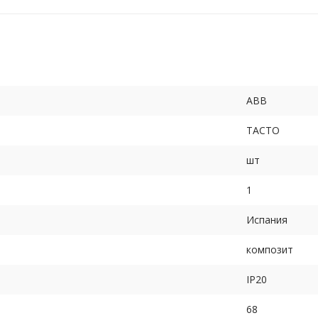
ABB
TACTO
шт
1
Испания
композит
IP20
68