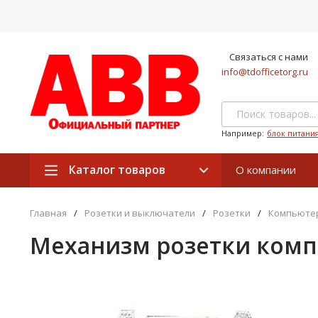
Связаться с нами
info@tdofficetorg.ru
Например:
блок питани
Каталог товаров
О компании
Главная
/
Розетки и выключатели
/
Розетки
/
Компьюте
Механизм розетки компь