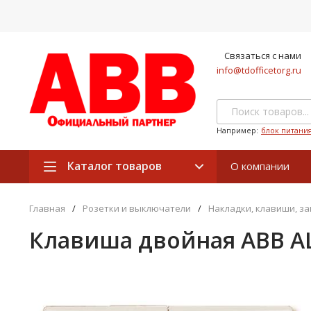
Связаться с нами
info@tdofficetorg.ru
Например:
блок питани
Каталог товаров
О компании
Главная
/
Розетки и выключатели
/
Накладки, клавиши, з
Клавиша двойная ABB AL