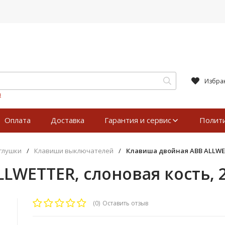
Избра
я
Оплата
Доставка
Гарантия и сервис
Полит
аглушки
/
Клавиши выключателей
/
Клавиша двойная ABB ALLWET
LWETTER, слоновая кость, 2
(0)
Оставить отзыв