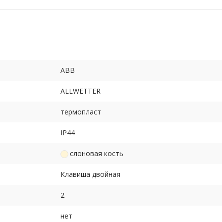
ABB
ALLWETTER
термопласт
IP44
слоновая кость
Клавиша двойная
2
нет