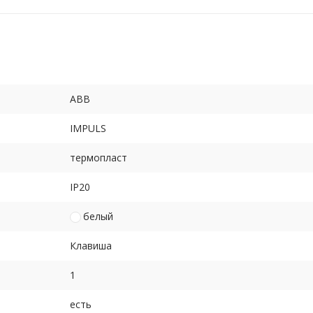
ABB
IMPULS
термопласт
IP20
белый
Клавиша
1
есть