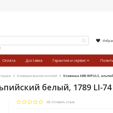
Избра
я
Оплата
Доставка
Гарантия и сервис
Полит
аглушки
/
Клавиши выключателей
/
Клавиша ABB IMPULS, альпийс
ьпийский белый, 1789 LI-74
(0)
Оставить отзыв