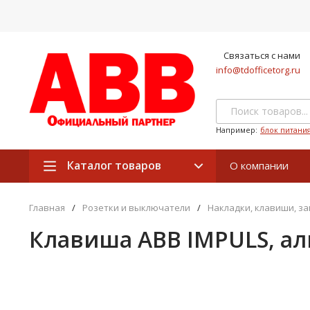
Связаться с нами
info@tdofficetorg.ru
Например:
блок питани
Каталог товаров
О компании
Главная
/
Розетки и выключатели
/
Накладки, клавиши, з
Клавиша ABB IMPULS, ал