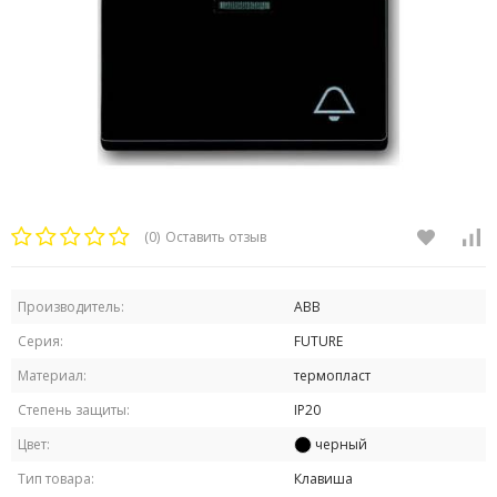
(0)
Оставить отзыв
Производитель:
ABB
Серия:
FUTURE
Материал:
термопласт
Степень защиты:
IP20
Цвет:
черный
Тип товара:
Клавиша