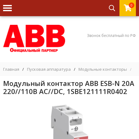
0
Звонок бесплатный по РФ
Главная
/
Пусковая аппаратура
/
Модульные контакторы
/
М
Модульный контактор ABB ESB-N 20А
220//110В AC//DC, 1SBE121111R0402