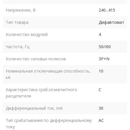
Напряжение, В
240...415
Тип товара
Дифавтомат
Количество модулей
4
Частота, Гц
50//60
Количество силовых полюсов
3P+N
Номинальная отключающая способность,
10
кA
Характеристика сраб.эл.магнитного
C
расцепителя
Дифференциальный ток, mA
30
Тип срабатывания по дифференциальному
AC
току