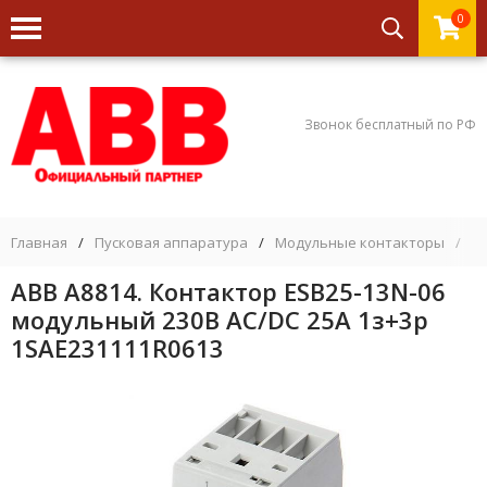
0
Звонок бесплатный по РФ
Главная
/
Пусковая аппаратура
/
Модульные контакторы
/
A
ABB А8814. Контактор ESB25-13N-06
модульный 230В AC/DC 25А 1з+3р
1SAE231111R0613